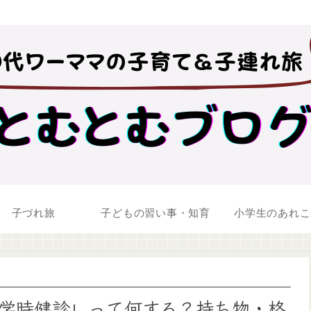
子づれ旅
子どもの習い事・知育
小学生のあれこ
学時健診」って何する？持ち物・格