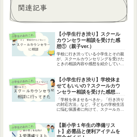
関連記事
【小学生行き渋り】スクール
小学生のあれこれ
カウンセラー相談を受けた感
想①（親子ver.）
学校に行き渋っている小学生とその親
が、スクールカウンセリングを受けた
ときの相談内容や感想を紹介していま
す。
【小学生行き渋り】学校休ま
小学生のあれこれ
せてもいいの？スクールカウ
ンセラー相談を受けた感想
②（親のみver.）
「学校を休ませるべきか」「行き渋り
の対応方法」など、子どもの学校生活
に悩む保護者に向けて、スクールカウ
ンセラーとの相談で得たアドバイスや
気づきをわかりやすくまとめていま
す。
【新小学１年生の準備リス
小学生のあれこれ
ト】必需品と便利アイテムを