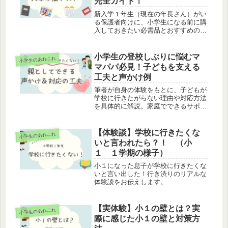
完全ガイド！
新入学１年生（現在の年長さん）がい
る保護者向けに、小学生になる前に購
入しておきたい必需品とおすすめの便
利アイテムを紹介します。
小学生の登校しぶりに悩むマ
小学生のあれこれ
マパパ必見！子どもを支える
工夫と声かけ例
筆者が自身の体験をもとに、子どもが
学校に行きたがらない理由や対応方法
を具体的に解説。家庭でできるサポー
トや環境づくりのポイント、親子のコ
ミュニケーションを深める工夫を紹介
します。
【体験談】学校に行きたくな
小学生のあれこれ
いと言われたら？！ （小
１ １学期の様子）
小１になった息子が学校に行きたくな
いと言い出した！行き渋りのリアルな
体験談をお伝えします。
【実体験】小１の壁とは？実
小学生のあれこれ
際に感じた小１の壁と対策方